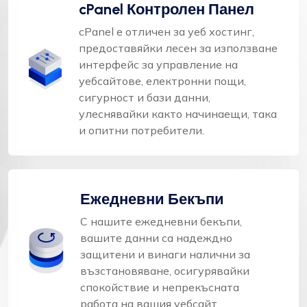
cPanel Контролен Панел
cPanel е отличен за уеб хостинг,
предоставяйки лесен за използване
интерфейс за управление на
уебсайтове, електронни пощи,
сигурност и бази данни,
улеснявайки както начинаещи, така
и опитни потребители.
Ежедневни Бекъпи
С нашите ежедневни бекъпи,
вашите данни са надеждно
защитени и винаги налични за
възстановяване, осигурявайки
спокойствие и непрекъсната
работа на вашия уебсайт.