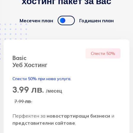
хостинг пакет за вас
Месечен план
Годишен план
Спести 50%
Basic
Уеб Хостинг
Спести 50% при нова услуга.
3.99 лв.
/месец
7.99 лв.
Перфектен за
новостартиращи бизнеси
и
представителни сайтове
.