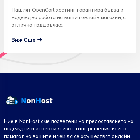
Нашият OpenCart хостинг гарантира бърза и
надеждна работа на вашия онлайн магазин, с
отлична поддръжка.
Виж Още
Ние в NonHost сме посветени на предоставянето на
надеждни и иновативни хостинг решения, които
помагат на вашите идеи да се осъществят онлайн.